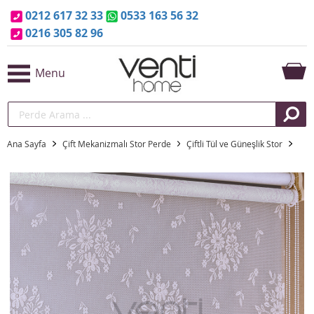
0212 617 32 33
0533 163 56 32
0216 305 82 96
Menu
Ana Sayfa
Çift Mekanizmalı Stor Perde
Çiftli Tül ve Güneşlik Stor