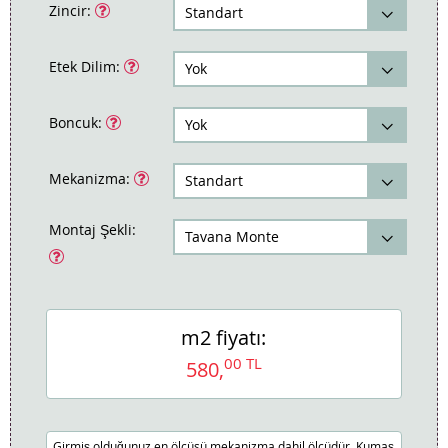
Zincir:
Etek Dilim:
Boncuk:
Mekanizma:
Montaj Şekli:
m2 fiyatı:
00
TL
580,
Girmiş olduğunuz en ölçüsü mekanizma dahil ölçüdür. Kumaş