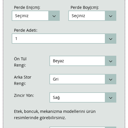
Perde En(cm):
Perde Boy(cm):
Perde Adeti:
Ön Tül
Rengi:
Arka Stor
Rengi:
Zincir Yön:
Etek, boncuk, mekanizma modellerini ürün
resimlerinde görebilirsiniz.