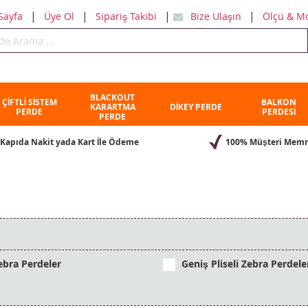
|
|
|
|
Sayfa
Üye Ol
Sipariş Takibi
Bize Ulaşın
Ölçü & M
BLACKOUT
ÇİFTLİ SİSTEM
BALKON
KARARTMA
DİKEY PERDE
PERDE
PERDESİ
PERDE
Kapıda Nakit yada Kart İle Ödeme
100% Müşteri Memn
bra Perdeler
Geniş Pliseli Zebra Perdele