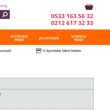
ontaj
0533 163 56 32
0212 617 32 33
RUSTİK BRİZ
GÜNEŞLİK
JALUZİ PERDE
PERDE
PERDE
uniyeti
12 Aya Kadar Taksit İmkanı
r